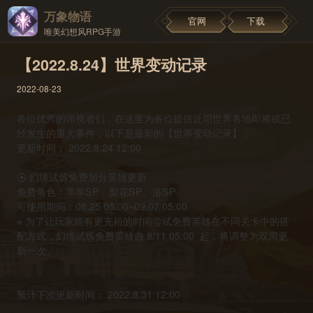
万象物语
官网
下载
唯美幻想风RPG手游
【2022.8.24】世界变动记录
2022-08-23
各位优秀的谛视者们，在这里为各位提供近期世界各地即将或已
经发生的重大事件，以下是最新的【世界变动记录】：
更新时间： 2022.8.24 12:00
⦿ 幻境试炼免费加分英雄更新
免费角色：芈芈SP、梨花SP、洛SP
可使用期间：08.25 05:00~09.07 05:00
※ 为了让玩家能有更充裕的时间尝试免费英雄在不同关卡中的搭
配方式，幻境试炼免费英雄自 8/11 05:00 起，将调整为双周更
新一次。
预计下次更新时间： 2022.8.31 12:00