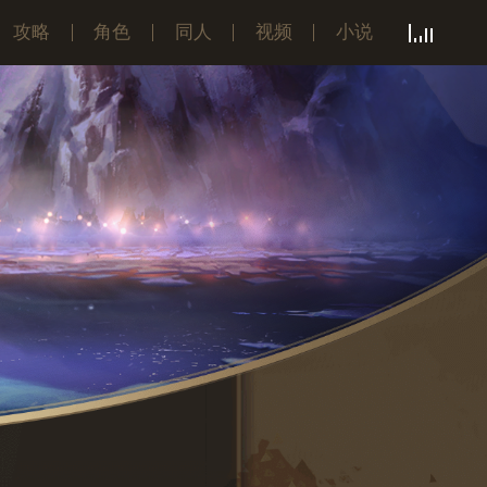
攻略
角色
同人
视频
小说