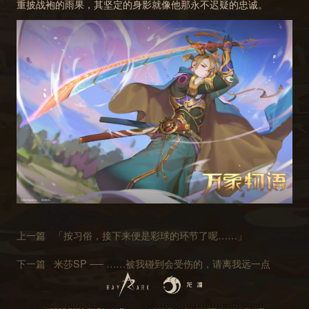
重披战袍的雨果，其坚定的身影就像他那永不迟疑的忠诚。
上一篇
「按习俗，接下来便是彩球的环节了呢……」
下一篇
米莎SP ── ……被我碰到会受伤的，请离我远一点