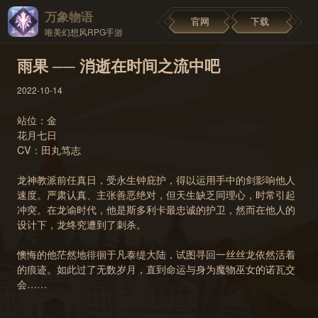
万象物语
官网
下载
唯美幻想风RPG手游
雨果 ── 消逝在时间之流中吧
2022-10-14
站位：金
花月七日
CV：田丸笃志
龙神教派前任真日，受永生钟庇护，得以运用手中的剑影响他人
速度。严肃认真、主张善恶绝对，但天生缺乏同理心，时常引起
冲突。在龙谕时代，他是斯多利卡最忠诚的护卫，然而在他人的
设计下，龙终究遭到了刺杀。
懊悔的他茫然地徘徊于凡泰缇大陆，试图寻回一丝丝龙依然活着
的痕迹。如此过了无数岁月，直到命运与身为魔物巫女的诺瓦交
会……