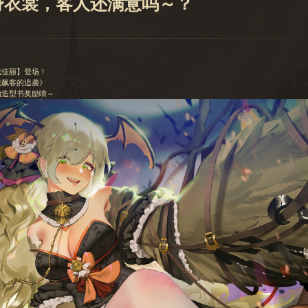
身衣裳，客人还满意吗～？
戏佳丽】登场！
漠飙客的追袭》
的造型书奖励唷～