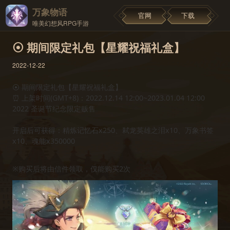
万象物语
官网
下载
唯美幻想风RPG手游
⦿ 期间限定礼包【星耀祝福礼盒】
2022-12-22
⦿ 期间限定礼包【星耀祝福礼盒】
⏰ 上架时间(GMT+8)：2022.12.14 12:00~2023.01.04 12:00
2022 圣诞节纪念限定贩售
开启后可获得：精炼记忆石x250、弒龙英雄之泪x10、万象书签
x10、魂能x350000
※购买后将由信件领取，仅能购买2次