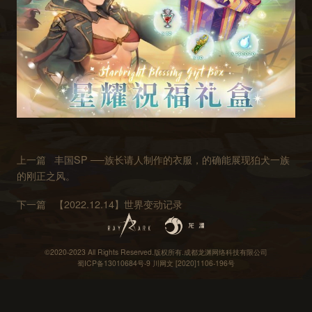
上一篇
丰国SP ──族长请人制作的衣服，的确能展现狛犬一族
的刚正之风。
下一篇
【2022.12.14】世界变动记录
©2020-2023 All Rights Reserved.版权所有.成都龙渊网络科技有限公司
蜀ICP备13010684号-9
川网文 [2020]1106-196号