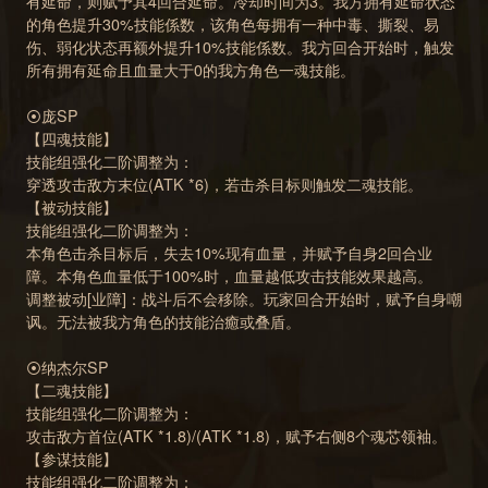
有延命，则赋予其4回合延命。冷却时间为3。我方拥有延命状态
的角色提升30%技能係数，该角色每拥有一种中毒、撕裂、易
伤、弱化状态再额外提升10%技能係数。我方回合开始时，触发
所有拥有延命且血量大于0的我方角色一魂技能。
⦿庞SP
【四魂技能】
技能组强化二阶调整为：
穿透攻击敌方末位(ATK *6)，若击杀目标则触发二魂技能。
【被动技能】
技能组强化二阶调整为：
本角色击杀目标后，失去10%现有血量，并赋予自身2回合业
障。本角色血量低于100%时，血量越低攻击技能效果越高。
调整被动[业障]：战斗后不会移除。玩家回合开始时，赋予自身嘲
讽。无法被我方角色的技能治癒或叠盾。
⦿纳杰尔SP
【二魂技能】
技能组强化二阶调整为：
攻击敌方首位(ATK *1.8)/(ATK *1.8)，赋予右侧8个魂芯领袖。
【参谋技能】
技能组强化二阶调整为：