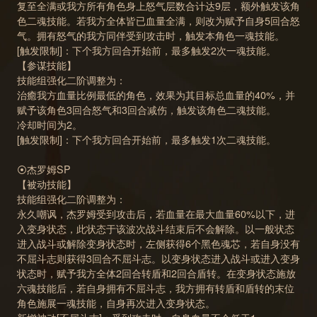
复至全满或我方所有角色身上怒气层数合计达9层，额外触发该角
色二魂技能。若我方全体皆已血量全满，则改为赋予自身5回合怒
气。拥有怒气的我方同伴受到攻击时，触发本角色一魂技能。
[触发限制]：下个我方回合开始前，最多触发2次一魂技能。
【参谋技能】
技能组强化二阶调整为：
治癒我方血量比例最低的角色，效果为其目标总血量的40%，并
赋予该角色3回合怒气和3回合减伤，触发该角色二魂技能。
冷却时间为2。
[触发限制]：下个我方回合开始前，最多触发1次二魂技能。
⦿杰罗姆SP
【被动技能】
技能组强化二阶调整为：
永久嘲讽，杰罗姆受到攻击后，若血量在最大血量60%以下，进
入变身状态，此状态于该波次战斗结束后不会解除。以一般状态
进入战斗或解除变身状态时，左侧获得6个黑色魂芯，若自身没有
不屈斗志则获得3回合不屈斗志。以变身状态进入战斗或进入变身
状态时，赋予我方全体2回合转盾和2回合盾转。在变身状态施放
六魂技能后，若自身拥有不屈斗志，我方拥有转盾和盾转的末位
角色施展一魂技能，自身再次进入变身状态。