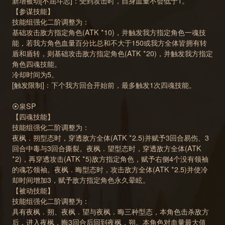
新增被动[不屈斗志]：受到攻击时，自身血量不会低于1。
【参谋技能】
技能组强化二阶调整为：
基础攻击敌方指定角色(ATK *10)，并触发我方指定角色一魂技
能，若我方角色血量百分比总和不大于150或我方全体皆拥有转
盾和盾转，则基础攻击敌方指定角色(ATK *20)，并触发我方指定
角色四魂技能。
冷却时间为5。
[触发限制]：下个我方回合开始前，最多触发1次四魂技能。
⦿泉SP
【四魂技能】
技能组强化二阶调整为：
夜枫．朔型态时，穿透敌方全体(ATK *2.5)并赋予3回合易伤、3
回合中毒与3回合撕裂。夜枫．望型态时，穿透敌方全体(ATK
*2)，再穿透攻击(ATK *5)敌方指定角色，赋予右侧4个没有领袖
的魂芯领袖。夜枫．晦型态时，攻击敌方全体(ATK *2.5)并使冷
却时间增加3，赋予敌方指定角色永久晕眩。
【被动技能】
技能组强化二阶调整为：
具有夜枫．朔、夜枫．望与夜枫．晦三种型态，本角色击杀敌方
后，进入夜枫．晦3回合后回到夜枫．朔。本角色对血量最大值