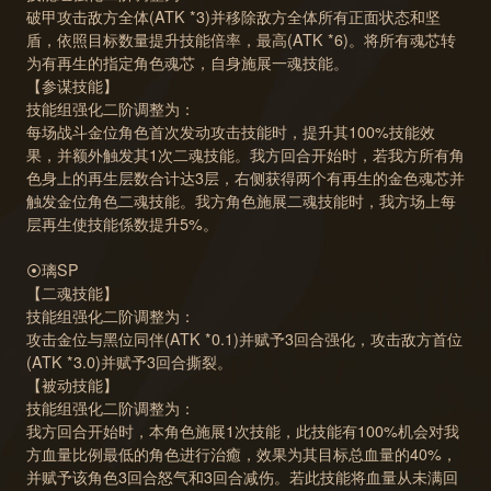
破甲攻击敌方全体(ATK *3)并移除敌方全体所有正面状态和坚
盾，依照目标数量提升技能倍率，最高(ATK *6)。将所有魂芯转
为有再生的指定角色魂芯，自身施展一魂技能。
【参谋技能】
技能组强化二阶调整为：
每场战斗金位角色首次发动攻击技能时，提升其100%技能效
果，并额外触发其1次二魂技能。我方回合开始时，若我方所有角
色身上的再生层数合计达3层，右侧获得两个有再生的金色魂芯并
触发金位角色二魂技能。我方角色施展二魂技能时，我方场上每
层再生使技能係数提升5%。
⦿璃SP
【二魂技能】
技能组强化二阶调整为：
攻击金位与黑位同伴(ATK *0.1)并赋予3回合强化，攻击敌方首位
(ATK *3.0)并赋予3回合撕裂。
【被动技能】
技能组强化二阶调整为：
我方回合开始时，本角色施展1次技能，此技能有100%机会对我
方血量比例最低的角色进行治癒，效果为其目标总血量的40%，
并赋予该角色3回合怒气和3回合减伤。若此技能将血量从未满回