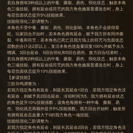
若自身拥有3种或以上的中毒、撕裂、易伤、弱化状态，触发本角
色三魂技能。拥有延命或符咒的我方角色施展普通攻击时，身上
每层负面状态提升5%技能效果。
技能组强化二阶调整为：
本角色不受中毒、撕裂、易伤、弱化影响。本角色不会获得晕
眩。玩家回合开始时，若本角色拥有延命，赋予我方所有同伴撕
裂、中毒和符咒；若本角色已死亡且我方场上的符咒与负面状态
层数的合计达2层以上，复活本角色使血量回复100%并赋予永久
嘲讽、3回合延命、5回合弱化和5回合易伤。敌方回合结束时，
若自身拥有2种或以上的中毒、撕裂、易伤、弱化状态，触发本角
色三魂技能。拥有延命或符咒的我方角色施展普通攻击时，身上
每层负面状态提升10%技能效果。
【参谋技能】
三阶共鸣调整为：
若我方指定角色有延命，则延长其延命1回合，若我方指定角色没
有延命，则赋予其2回合延命。冷却时间为5。我方拥有延命状态
的角色提升10%技能係数，该角色每拥有一种中毒、撕裂、易
伤、弱化状态再额外提升5%技能係数。我方回合开始时，触发所
有拥有延命且血量大于0的我方角色一魂技能。
技能组强化二阶调整为：
若我方指定角色有延命，则延长其延命2回合，若我方指定角色没