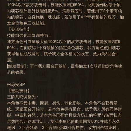
100%以下敌方攻击时，技能效果增加50%，此时操作区每个领
袖魂芯额外提升技能係数5%。消除魂芯时，若使用了2个带有领
袖的魂芯，自身施展一魂技能，若使用了4个带有领袖的魂芯，触
发金位角色三魂技能。
【参谋技能】
技能组强化二阶调整为：
我方角色对血量最大值100%以下的敌方攻击时，技能效果增加
50%，右侧获得1个有领袖的指定角色魂芯。我方角色使用魂芯
获得领袖或战意时，赋予我方全体相同的状态，效力为3回合1
层。
[触发限制]：下个我方回合开始前，最多触发1次获得指定角色魂
芯的效果。
⦿琼安SP
【被动技能】
三阶共鸣调整为：
本角色不受中毒、撕裂、易伤、弱化影响。本角色不会获得晕
眩。玩家回合开始时，若本角色拥有延命，赋予我方所有同伴撕
裂、中毒和符咒；若本角色已死亡且我方场上的符咒与负面状态
层数的合计达3层以上，复活本角色使血量回复80%并赋予永久
嘲讽、3回合延命、3回合弱化和3回合易伤。敌方回合结束时，