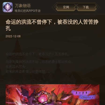
万象物语
官网
下载
唯美幻想风RPG手游
命运的洪流不曾停下，被吞没的人苦苦挣
扎
2022-12-08
命运的洪流不曾停下，被吞没的人苦苦挣扎。
与审判魔物的决战开始，出击的勇士豁出性命。
在死战的尽头，
迎来的将是希望，还是终结……