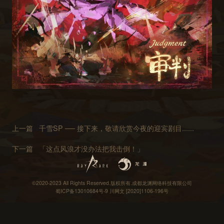
上一篇
千雪SP ── 接下来，敬请欣赏今夜的迎宾剧目......
下一篇
「这点风浪才没办法把我击倒！」
©2020-2023 All Rights Reserved.版权所有.成都龙渊网络科技有限公司
蜀ICP备13010684号-9
川网文 [2020]1106-196号