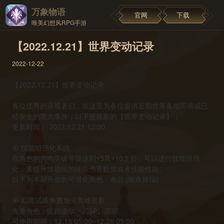
万象物语
官网
下载
唯美幻想风RPG手游
【2022.12.21】世界变动记录
2022-12-22
【2022.12.21】世界变动记录
各位优秀的谛视者们，在这里为各位提供近期世界各地即将或已
经发生的重大事件，以下是最新的【世界变动记录】：
更新时间： 2022.12.21 12:00
⦿ 技能组强化系统
在角色的共鸣突破等级达到+5及+10之后，可以进行技能组强
化，来提升技能组的技能伤害数值或者技能性能。
以下为本期开放的可强化角色：卷云 (银夜祥瑞)
⦿ 幻境试炼免费加分英雄更新
免费角色：安妲提尔、刃SP、苏菲
可使用期间：12.15 05:00~12.28 05:00