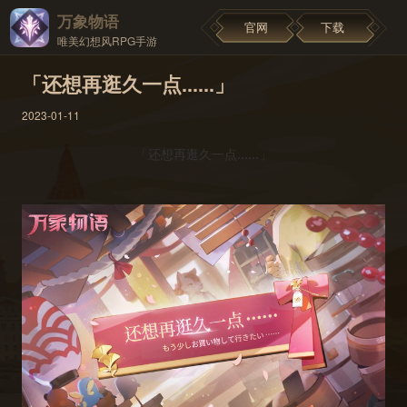
万象物语
官网
下载
唯美幻想风RPG手游
「还想再逛久一点......」
2023-01-11
「还想再逛久一点......」