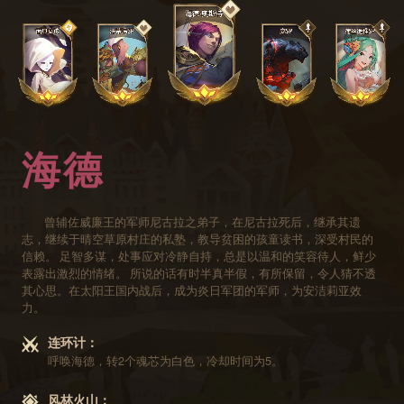
海德
曾辅佐威廉王的军师尼古拉之弟子，在尼古拉死后，继承其遗
志，继续于晴空草原村庄的私塾，教导贫困的孩童读书，深受村民的
信赖。 足智多谋，处事应对冷静自持，总是以温和的笑容待人，鲜少
表露出激烈的情绪。 所说的话有时半真半假，有所保留，令人猜不透
其心思。在太阳王国内战后，成为炎日军团的军师，为安洁莉亚效
力。
连环计：
呼唤海德，转2个魂芯为白色，冷却时间为5。
风林火山：