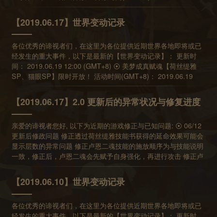
情况下纵使实验体血量高于30%仍会被我方角色伤害，此为异常
进行攻击 修正卢恩一魂搭配尼德技能书参谋技或希欧SP 参谋技
12:00 ※ 若第一季故事尚未全部通关，仍可经由主线关卡列表左
莎在三层弱化状态下，四魂能将敌我双方补血至满血。 • 将白位
均可购买。其后会作为新帐号限时优惠长期开放，若内容物有变
状况 ⦿ 6/5 已知问题 部分角色在特殊状况可能无法显示领袖图示
会在我方同伴产生撕裂效果的异常问题 修正卢恩一魂会导致法蒂
下角「选择故事」按钮进入第二季故事。 ⦿ 幻境试炼免费英雄更
古鲁瓦德技能书从挑战关卡困难模式中的换位选项移除 • [修正]
更的计划，会提前两周公告。 ⦿ 契约构筑更新 开放时间
【2019.06.17】世界变动记录
( 象是米沙复活后发动被动技能)，此问题仅影响视觉效果，不影
玛出现强化效果的异常问题 ⦿ 06/12 已知问题 C14-13 关卡敌人
新 1. 免费角色：荷丝缇雅SP、迪兰(至黑之盾)、蠢熊勇士 可使
丽莎【拂晓新娘】技能书搭配艾利欧，可能在发动白二魂后造成
(GMT+8)： 2019.07.03 12:00~2019.08.07 05:00 【共鸣三阶】
响技能效果 丽莎【拂晓新娘】技能书搭配艾利欧，可能在发动白
实验体伤害判定异常，在特定情况下纵使实验体血量高于30%仍
用期间：06/24 05:00~07/01 05:00 (GMT+8) 2. 免费角色：猫眼
魂芯颜色显示异常 ⦿ 06/19 已知问题 • 第二季第二章澪的导引对
(消耗50起源魂石) 法蒂玛SP、璃SP、希欧SP 【共鸣二阶】(消
二魂后造成魂芯颜色显示异常 ⦿ 6/5 更新后修正 增加寻宝地图的
会被我方角色伤害，此为异常状况 ⦿ 6/5 已知问题 部分角色在特
各位优秀的谛视者们，在这里为各位提供近期世界各地即将或已
SP、杰罗姆、丽莎(拂晓新娘) 可使用期间：07/01 05:00~07/08
话可能无法自动触发，问题修正前，请玩家再次通关 【1-4 启
耗20起源魂石) 海德、雪尔森、卡莲 【共鸣一阶】(消耗5起源魂
商品说明 修正部分幻境试炼魔音考验关卡，部分敌方角色死亡后
殊状况可能无法显示领袖图示( 像是米沙复活后发动被动技能)，
经发生的重大事件，以下是最新的【世界变动记录】： 更新时
05:00 (GMT+8) ⦿ 透晶石商店商品变更预告 【夏洛克的第一桶
程】即可看到导引对话。 ⦿ 游戏机制说明 • 吸血不视为治疗，如
石) 贾汉 ⦿ 幻境试炼免费英雄更新 1. 免费角色：猫眼SP、杰罗
动态残留的异常问题 修正探索道具哨兵凭证技能效果 修正蠢熊勇
此问题仅影响视觉效果，不影响技能效果 丽莎【拂晓新娘】技能
间： 2019.06.19 12:00 (GMT+8) ⦿ 美梦成真赋魂【荷丝缇雅
金】将于 7/3 12:00 (GMT+8) 下架，同时新增两个限时商品【纪
果角色带有延命效果时，可搭配吸血技能延续生命 ⦿ 06/12 更新
姆、丽莎(拂晓新娘) 可使用期间：07/01 05:00~07/08 05:00
士在魂册与编队画面中的模块异常 修正公会内的成员页面无法显
书搭配艾利欧，可能在发动白二魂后造成魂芯颜色显示异常 ⦿
SP、猫眼SP】限时开放！ 活动时间(GMT+8)： 2019.06.19
念书签礼盒】及【豪华书签礼盒】。 【纪念书签礼盒】售价 ￥6
后修政问题 • 修正透过荷丝缇雅技能书获得的延命效果可能会显
(GMT+8) 2. 免费角色：洛、安洁莉亚SP、普吉(冒险绅士) 可使
示使用队伍的异常问题 修正法蒂玛 SP 的二魂技能说明，修正后
6/5 更新后修正 增加寻宝地图的商品说明 修正部分幻境试炼魔音
12:00~2019.07.03 5:00 【荷丝缇雅SP、猫眼SP】限时开放！
RMB 万象书签x10 魂能x200000 【豪华书签礼盒】售价 ￥25
示层数的异常问题 • 修正卢恩二魂技能的施放顺序为与技能说明
用期间：07/08 05:00~07/15 05:00 (GMT+8) ⦿ 游戏内容更新
其说明数值与实际伤害数值一致 ⦿ 游戏机制补充说明 目前幻境
考验关卡，部分敌方角色死亡后动态残留的异常问题 修正探索道
【泉、扬波】二阶共鸣获得机率提升！ ※若十连赋魂未出现共鸣
RMB 万象书签x40 魂能x800000 ※此商品为登入或创建游戏帐号
一致，修正后，卢恩二魂会先赋予自身强化，再进行攻击 • 修正
【2019.06.17】2.0 更新后的异常状况与修复进度
谛视者等级上限开放至Lv64 英雄角色突破上限开放至+12 与英雄
试炼的宝箱效果 "免疫队友伤害" 不适用以下情形: 我方角色的击
具哨兵凭证技能效果 修正蠢熊勇士在魂册与编队画面中的模组异
三阶角色，共鸣三阶角色获得机率将提升 ⦿ 《与伙伴合奏》再次
的7天之内，可以购买的限时礼包。 ※不同书库的游戏帐号分开计
卢恩一魂搭配尼德技能书参谋技或希欧 SP 参谋技会在我方同伴
共舞每日可通关次数增加为2次 起源赋魂更新 预计下次更新时
杀效果，象是戴菲斯的一魂二魂与诺瓦四魂效果 来自诺瓦二魂的
常 修正公会内的成员页面无法显示使用队伍的异常问题 修正法蒂
开放！ 多人组队活动《与伙伴合奏》将于本周开放，带来新的挑
算时间。 ※本活动首次开放时，所有玩家均可购买。其后会作为
产生撕裂效果的异常问题 • 修正卢恩一魂会导致法蒂玛出现强化
间： 2019.07.10 12:00 (GMT+8)
血量扣除 来自参谋技能的伤害 ⦿ 5/27 已知问题 幻境试炼周奖励
亲爱的谛视者您好, 以下为近期的游戏修正与已知问题: ⦿ 06/12
玛SP 的二魂技能说明，修正后其说明数值与实际伤害数值一致
战！ 开放时间(GMT+8)： 2019.06.20 05:00 ~ 2019.06.26
新帐号限时优惠长期开放，若内容物有变更的计划，会提前两周
效果的异常问题 ⦿ 06/12 已知问题 • C14-13 关卡敌人实验体伤
异常，将于 5/28 18:00 (GMT+8) 前补发幻境试炼玩家精炼魂能
更新后修政问题 修正透过荷丝缇雅技能书获得的延命效果可能会
⦿ 游戏机制补充说明 目前幻境试炼的宝箱效果"免疫队友伤害" 不
05:00 ⦿ 幻境试炼免费英雄更新 1. 免费角色：戴菲斯、面具女
公告。 预计下次更新时间： 2019.07.03 12:00 (GMT+8)
害判定异常，在特定情况下纵使实验体血量高于30%仍会被我方
奖励 ⦿ 05/24 05:00 更新后修正 [修正]【突变鳄霸】技能书和
显示层数的异常问题 修正卢恩二魂技能的施放顺序为与技能说明
适用以下情形: 我方角色的击杀效果，像是戴菲斯的一魂二魂与诺
孩、罗杰(疯魔乱刀) 可使用期间：06/17 05:00~06/24 05:00
角色伤害，此为异常状况 ⦿ 6/5 已知问题 • 部分角色在特殊状况
一、二阶莫里斯技能异常 修正幻境试炼第三关为等级 60 等 ⦿
一致，修正后，卢恩二魂会先赋予自身强化，再进行攻击 修正卢
瓦四魂效果 来自诺瓦二魂的血量扣除 来自参谋技能的伤害 ⦿
(GMT+8) 2. 免费角色：荷丝缇雅SP、迪兰(至黑之盾)、蠢熊勇
可能无法显示领袖图示 ( 像是米沙复活后发动被动技能)，此问题
Android 2.0.1 更新后修正 修正开机黑画面，无法跳过动画异常
恩一魂搭配尼德技能书参谋技或希欧 SP 参谋技会在我方同伴产
5/27 已知问题 幻境试炼周奖励异常，将于5/28 18:00 (GMT+8)
士 可使用期间：06/24 05:00~07/01 05:00 (GMT+8) ⦿ 游戏内
仅影响视觉效果，不影响技能效果 • 丽莎【拂晓新娘】技能书搭
问题 ⦿ 05/23 更新后修正 [修正] 部分探索关卡读取异常 ⦿
生撕裂效果的异常问题 修正卢恩一魂会导致法蒂玛出现强化效果
前补发幻境试炼玩家精炼魂能奖励 ⦿ 05/24 05:00 更新后修正
容更新公告 每日素材、库伦、魂能关卡调整 角色共鸣提升所需的
【2019.06.10】世界变动记录
配艾利欧，可能在发动白二魂后造成魂芯颜色显示异常 ⦿ 6/5 更
05/23 更新后已知问题 特定 Android 装置可能在第一次安装会遇
的异常问题 ⦿ 06/12 已知问题 C14-13 关卡敌人实验体伤害判定
[修正]【突变鳄霸】技能书和一、二阶莫里斯技能异常 修正幻境
素材数量降低 角色收集及素材收集相关的成就任务重新设计 ※以
新后修正 • 增加寻宝地图的商品说明 • 修正部分幻境试炼魔音考
到无法跳过动画的异常问题，目前这个已经优先处理中，在修正
异常，在特定情况下纵使实验体血量高于30%仍会被我方角色伤
试炼第三关为等级60 等 ⦿ Android 2.0.1 更新后修正 修正开机
上内容详情请见【素材关卡及成就任务调整预告】 周一幻境试炼
验关卡，部分敌方角色死亡后动态残留的异常问题 • 修正探索道
版本更新前，重新安装游戏或清除游戏内容重新下载，也能解决
各位优秀的谛视者们，在这里为各位提供近期世界各地即将或已
害，此为异常状况 ⦿ 6/5 已知问题 部分角色在特殊状况可能无法
黑画面，无法跳过动画异常问题 ⦿ 05/23 更新后修正 [修正] 部分
关卡内容调整 ⦿ 主线故事更新！ 主线故事第二季第三章《血
具哨兵凭证技能效果 • 修正蠢熊勇士在魂册与编队画面中的模组
此问题，很抱歉造成玩家困扰。 【突变鳄霸】技能书和一、二阶
经发生的重大事件，以下是最新的【世界变动记录】： 更新时