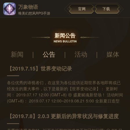
万象物语
官网
下载
唯美幻想风RPG手游
新闻公告
NEWS BULLETIN
新闻
|
公告
|
活动
|
媒体
【2019.7.15】世界变动记录
各位优秀的谛视者们，在这里为各位提供近期世界各地即将或已
经发生的重大事件，以下是最新的【世界变动记录】： 更新时
间： 2019.07.17 12:00 (GMT+8) ⦿ 盛夏赋魂新登场！ 活动时间
(GMT+8)： 2019.07.17 12:00~2019.08.21 5:00 全新夏日造型
【安洁莉亚MZ、希欧MZ、雪尔森MZ】共鸣三阶角色新登场！
在450次赋魂内，必定能获得三位共鸣三阶的角色至少各一次。
【2019.7.8】2.0.3 更新后的异常状况与修复进度
角色的机率不会随着抽取次数变化，但在赋魂的后三周将轮流提
高三位角色的机率。 以下为详细的机率设置，时间区段为