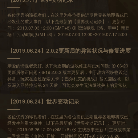
前已在 6/20 19：00 的更新藉由调整贫民窟区域敌人组合来避免
异常，目前正在调查中 ⦿ 06/20 更新后修正问题 6/19 2.0.2 版本
此问题再次发生，深入亚特拉斯问题将在下个更新版本修正。随
更新后，由于敌方召唤物设定异常，玩家在通过探索关卡【 巴尔
各位优秀的谛视者们，在这里为各位提供近期世界各地即将或已
后团队将在 6/24 日前统计问题发生期间曾停留在贫民窟区域，而
札克的挑战】贫民窟区域，以及深入亚特拉斯第24 天后，可能会
经发生的重大事件，以下是最新的【世界变动记录】： 更新时
无法领取奖励的玩家清单，并且依照玩家应得的透晶原石发送同
发生无法继续关卡的异常状况。目前已在6/20 19：00 的更新藉
间： 2019.07.03 12:00 (GMT+8) ⦿ 漂泊赋魂【洛、甲申】新登
等数量的透晶石与四张捷径以表补偿。造成您的不便，敬请见
由调整贫民窟区域敌人组合来避免此问题再次发生，深入亚特拉
场！ 活动时间(GMT+8)： 2019.07.03 12:00~2019.07.17 5:00
谅。《Sdorica》团队感谢您的支持与鼓励，我们将持续努力提升
斯问题将在下个更新版本修正。随后团队将在6/24 日前统计问题
共鸣三阶【洛】出现，共鸣二阶【洛】PickUp！ 【甲申、海德、
游戏质量，谢谢。 ⦿ 06/19 更新后修正问题 修正米莎在 3 层弱
发生期间曾停留在贫民窟区域，而无法领取奖励的玩家清单，并
蠢熊勇士】共鸣二阶及共鸣一阶的获得机率提升！ ※每次十连赋
化下可能无法发动四魂完全治愈技能异常问题，修正后，米莎在
【2019.06.24】2.0.2更新后的异常状况与修复进度
且依照玩家应得的透晶原石发送同等数量的透晶石与四张捷径以
魂未获得共鸣三阶洛，共鸣三阶洛获得机率追加提升，直到获得
三层弱化状态下，四魂能将敌我双方补血至满血。 将白位古鲁瓦
表补偿。造成您的不便，敬请见谅。《Sdorica》团队感谢您的支
为止 万象赋魂同步新增共鸣二阶角色【洛】以及共鸣一阶角色
德技能书从挑战关卡困难模式中的换位选项移除 [修正] 丽莎【拂
持与鼓励，我们将持续努力提升游戏品质，谢谢。 ⦿ 06/19 更新
亲爱的谛视者您好, 以下为近期的游戏修正与已知问题: ⦿ 06/20
【甲申】 ⦿ 《团员，团圆》限时活动 期间限定，苏菲专属故事
晓新娘】技能书搭配艾利欧，可能在发动白二魂后造成魂芯颜色
后修正问题 修正米莎在3 层弱化下可能无法发动四魂完全治愈技
更新后修正问题 • 6/19 2.0.2 版本更新后，由于敌方召唤物设定
活动开放。 活动时间 (GMT+8)： 2019.07.03
显示异常 ⦿ 06/19 已知问题 第二季第二章澪的导引对话可能无
能异常问题，修正后，米莎在三层弱化状态下，四魂能将敌我双
异常，玩家在通过探索关卡【 巴尔札克的挑战】贫民窟区域，以
12:00~2019.07.17 5:00 ⦿ 炎月市集开放！ 活动时间
法自动触发，问题修正前，请玩家再次通关 【1-4 启程】即可看
方补血至满血。 将白位古鲁瓦德技能书从挑战关卡困难模式中的
及深入亚特拉斯第 24 天后，可能会发生无法继续关卡的异常状
(GMT+8)： 2019.07.03 12:00 ~ 2019.7.17 12:00 新技能书上
到导引对话。 ⦿ 游戏机制说明 吸血不视为治疗，如果角色带有
换位选项移除 [修正] 丽莎【拂晓新娘】技能书搭配艾利欧，可能
况。目前已在 6/20 19：00 的更新藉由调整贫民窟区域敌人组合
架，限时特价中！ 璃 专属【粉红色小怪兽】技能书 西奥多 专属
延命效果时，可搭配吸血技能延续生命 ⦿ 06/12 更新后修政问题
在发动白二魂后造成魂芯颜色显示异常 ⦿ 06/19 已知问题 第二
来避免此问题再次发生，深入亚特拉斯问题将在下个更新版本修
【权谋智王】技能书 贾汉 专属【炫目粉红贵族】技能书 ⦿ 透晶
修正透过荷丝缇雅技能书获得的延命效果可能会显示层数的异常
【2019.06.24】世界变动记录
季第二章澪的导引对话可能无法自动触发，问题修正前，请玩家
正。随后团队将在 6/24 日前统计问题发生期间曾停留在贫民窟区
石商店商品变更 【夏洛克的第一桶金】将于 7/3 12:00 (GMT+8)
问题 修正卢恩二魂技能的施放顺序为与技能说明一致，修正后，
再次通关【1-4 启程】即可看到导引对话。 ⦿ 游戏机制说明 吸
域，而无法领取奖励的玩家清单，并且依照玩家应得的透晶原石
下架，同时新增两个限时商品【纪念书签礼盒】及【豪华书签礼
卢恩二魂会先赋予自身强化，再进行攻击 修正卢恩一魂搭配尼德
血不视为治疗，如果角色带有延命效果时，可搭配吸血技能延续
各位优秀的谛视者们，在这里为各位提供近期世界各地即将或已
发送同等数量的透晶石与四张捷径以表补偿。造成您的不便，敬
盒】。 【纪念书签礼盒】售价 6元 万象书签x10 魂能x200000
技能书参谋技或希欧 SP 参谋技会在我方同伴产生撕裂效果的异
生命 ⦿ 06/12 更新后修政问题 修正透过荷丝缇雅技能书获得的
经发生的重大事件，以下是最新的【世界变动记录】： 更新时
请见谅。《Sdorica》团队感谢您的支持与鼓励，我们将持续努力
【豪华书签礼盒】售价 25元 万象书签x40 魂能x800000 ※此商品
常问题 修正卢恩一魂会导致法蒂玛出现强化效果的异常问题 ⦿
延命效果可能会显示层数的异常问题 修正卢恩二魂技能的施放顺
间： 2019.06.26 12:00 (GMT+8) ⦿ 主线故事更新！ 主线故事第
提升游戏品质，谢谢。 ⦿ 06/19 更新后修正问题 • 修正米莎在 3
为登入或创建游戏帐号的7天之内，可以购买的限时礼包。 ※不同
06/12 已知问题 C14-13 关卡敌人实验体伤害判定异常，在特定
序为与技能说明一致，修正后，卢恩二魂会先赋予自身强化，再
二季第三章《血路》开放！ 开放时间(GMT+8)：2019.6.26
层弱化下可能无法发动四魂完全治愈技能异常问题，修正后，米
书库的游戏帐号分开计算时间。 ※本活动首次开放时，所有玩家