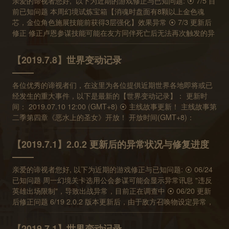
亲爱的谛视者您好, 以下为近期的游戏修正与已知问题: ⦿ 7/5 目
GMT+8 07.17 12:00 ~ 07.31 12:00 每个角色0.7%，三名角色合
前已知问题 本周幻境试炼宝箱【消魂时盘面有8颗以上金色魂
计2.1% 07.31 12:00 ~ 08.07 12:00 希欧MZ机率提升为1%，三
芯，金位角色施展技能前获得3层强化】效果异常 ⦿ 7/3 更新后
名角色合计2% 08.07 12:00 ~ 08.14 12:00 雪尔森MZ机率提升为
修正 修正卢恩参谋技能可能在友方同伴死亡后无法再次触发的异
1%，三名角色合计2% 08.14 12:00 ~ 08.21 05:00 安洁莉亚MZ
常问题 修正库尔被动技能搭配戴菲斯参谋效果的异常问题。修正
机率提升为1%，三名角色合计2% ※450次包含使用透晶石与时光
后，若使用此组合，并于开场时有同伴死亡，戴菲斯参谋效果也
书签的抽取次数，机率的变化不会导致次数重新计算 ⦿ 《盛夏梦
【2019.7.8】世界变动记录
可加成库尔所发动的被动技能。 本周幻境试炼宝箱效果【消魂时
幻假期》夏日限定活动开放！ 活动时间(GMT+8)： 2019.07.17
盘面有8颗以上黑色魂芯，黑位角色于施展技能前获得三层强化】
12:00~2019.08.21 5:00 奋起吧！谛视者们～ 为了让过度操烦的
各位优秀的谛视者们，在这里为各位提供近期世界各地即将或已
搭配尼德【湛蓝猎师】技能书，在符合宝箱条件下，会导致尼德
安洁莉亚充分休息， 王国的女孩们秘密筹画了一场渡假旅行。 看
经发生的重大事件，以下是最新的【世界变动记录】： 更新时
技能书被动效果发动次数异常问题，此问题将于7/3 12:00 更新时
啊，绝佳的机会！ 跟随女孩们，照亮青春吧～ ※ 活动奖励包含娜
间： 2019.07.10 12:00 (GMT+8) ⦿ 主线故事更新！ 主线故事第
修正。修正后，在符合宝箱条件下，尼德技能书被动效果将会发
雅水纹结晶！而神秘市集也将同步贩售甜花冰棒(活动入场券)
二季第四章《恶水上的圣女》开放！ 开放时间(GMT+8)：
动1次。 [修正] 部分角色像是罗杰、纳杰尔和法蒂玛的参谋技可
喔！ ⦿ 透晶石商店上架限时活动商品 上架时间(GMT+8)：
2019.7.10 12:00 ※ 若第一季故事尚未全部通关，仍可经由主线关
能会在我方角色第一波死亡，第二波复活时失效 修正澪的章节导
2019.07.17 12:00~2019.08.21 5:00 【灿烂夏夜】售价 98 RMB
卡列表左下角「选择故事」按钮进入第二季故事。 ⦿ 幻境试炼免
引对话无法自动触发异常问题 修正雪尔森可能在复活后再次发动
娜雅水纹结晶 x 10 储值透晶石 x 150 【沁凉夏日】售价 30 RMB
【2019.7.1】2.0.2 更新后的异常状况与修复进度
费英雄更新 1. 免费角色：洛、安洁莉亚SP、普吉(冒险绅士) 可
被动技能的异常问题 修正探索关卡合成区讯息异常问题 ⦿ 7/3 目
甜花冰棒(活动入场券) x 10 ※期间限定特殊商品，将由信件领
使用期间：07/08 05:00~07/15 05:00 (GMT+8) 2. 免费角色：甲
前已知问题 雪尔森被动技及法蒂玛参谋技发动时机异常，导致部
取，不限购买次数 ⦿ 幻境试炼免费英雄更新 1. 免费角色：甲
亲爱的谛视者您好, 以下为近期的游戏修正与已知问题: ⦿ 06/24
申、贾汉(炫目粉红贵族)、杰罗姆 可使用期间：07/15
份角色的触发限制异常重置并影响发动次数。如杰罗姆在战斗开
申、贾汉(炫目粉红贵族)、杰罗姆 可使用期间：07/15
已知问题 周一幻境关卡选用公会参谋可能会显示异常讯息 "违反
05:00~07/22 05:00 (GMT+8) 预计下次更新时间： 2019.07.17
始时，可多次触发被动技能。 琉角色故事【无条件信任】与尼德
05:00~07/22 05:00 (GMT+8) 2. 免费角色：娜雅MZ、猫眼SP、
英雄出场限制"，导致出战异常，目前正在调查中 ⦿ 06/20 更新
12:00 (GMT+8)
角色故事【彭列瓦的考验】战斗场景演出异常。 璃【粉红色的小
丽莎 可使用期间：07/22 05:00~07/29 05:00 (GMT+8) 预计下次
后修正问题 6/19 2.0.2 版本更新后，由于敌方召唤物设定异常，
怪兽】技能书参谋效果异常 完成第二季第三章之后，切换主线故
更新时间： 2019.07.24 12:00 (GMT+8)
玩家在通过探索关卡【 巴尔札克的挑战】贫民窟区域，以及深入
事可能会出现异常错误讯息 ⦿ 06/24 已知问题 周一幻境关卡选
亚特拉斯第 24 天后，可能会发生无法继续关卡的异常状况。目
用公会参谋可能会显示异常讯息"违反英雄出场限制"，导致出战
【2019.7.1】世界变动记录