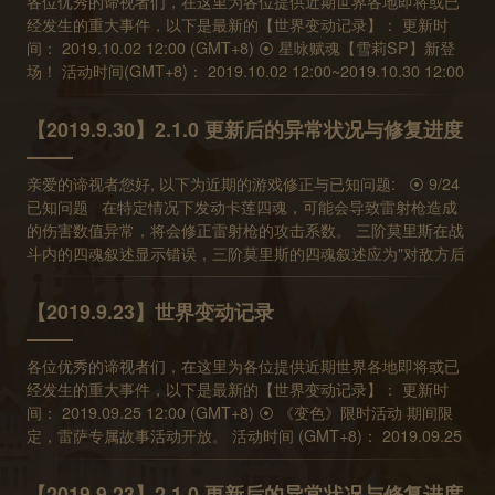
各位优秀的谛视者们，在这里为各位提供近期世界各地即将或已
经发生的重大事件，以下是最新的【世界变动记录】： 更新时
间： 2019.10.02 12:00 (GMT+8) ⦿ 星咏赋魂【雪莉SP】新登
场！ 活动时间(GMT+8)： 2019.10.02 12:00~2019.10.30 12:00
共鸣三阶【雪莉SP、黯月SP】出现！ Pick Up活动进行中！
【艾利欧、西奥多】共鸣二阶及共鸣一阶的获得机率提升！ ※ 进
【2019.9.30】2.1.0 更新后的异常状况与修复进度
行十连赋魂时将额外获得1个起源魂石 ⦿ 主线故事更新！ 主线故
事第二季第七章《禁区》开放！ 开放时间(GMT+8)：2019.10.02
亲爱的谛视者您好, 以下为近期的游戏修正与已知问题: ⦿ 9/24
12:00 ⦿ 庆典书签礼盒上架 活动时间：2019/10/02
已知问题 在特定情况下发动卡莲四魂，可能会导致雷射枪造成
12:00~2019/10/09 05:00 商品价格 30元 内含时光书签*5，库伦
的伤害数值异常，将会修正雷射枪的攻击系数。 三阶莫里斯在战
*10000，起源魂石*1 活动时间内可购买7次 国庆特别礼包上架，
斗内的四魂叙述显示错误，三阶莫里斯的四魂叙述应为"对敌方后
限时抢购 ⦿ 全新探索限时任务将于每周末登场！ 活动时间
排基础攻击，移除指定角色的五颗魂芯" 琉SP 在超载状态时，施
(GMT+8)：每周五5:00到每周一5:00 10/04 05:00 开始，每周末
展3 魂效果后并未减少1层超载为异常状况 猫眼技能书在战斗内
将开放探索限时任务，各周目标都不相同，完成任务可获得【收
【2019.9.23】世界变动记录
的被动叙述显示错误，猫眼技能书的被动叙述应为"我方回合开始
藏家的拼图】 搜集【收藏家的拼图】可至神秘市集换取多种头像
时，破甲攻击标记对象,并赋予易伤1/2/3层。"，猫眼技能书的被
奖励！ ⦿ 幻境试炼免费英雄更新 1. 免费角色：荷丝缇雅(絮语花
各位优秀的谛视者们，在这里为各位提供近期世界各地即将或已
动技能，无论在攻击标记为1/2/3 层对象时，都视为一次攻击。
音)、黯月、雷尔夫 可使用期间：09/30 05:00~10/07 05:00
经发生的重大事件，以下是最新的【世界变动记录】： 更新时
使用庞技能书出战的部分关卡，可能因为无法应用4 魂技能而较
(GMT+8) 2. 免费角色：雪莉SP、杰罗姆、卡努拉(突变鳄霸) 可
间： 2019.09.25 12:00 (GMT+8) ⦿ 《变色》限时活动 期间限
难通关，修正后，会将相关关卡的敌人修正为只能被3 魂或4 魂
使用期间：10/07 05:00~10/14 05:00 (GMT+8) ⦿ 游戏内容更新
定，雷萨专属故事活动开放。 活动时间 (GMT+8)： 2019.09.25
攻击。 ⦿ 9/18 更新后修正 泉SP 晦型态下，修正其四魂效果
探索装备和库伦，调整为死亡后将会留在玩家身上。 部分探索装
12:00~2019.10.09 5:00 ⦿ 挑战关卡《英雄内战(二)》新关卡开
为"基础" 攻击以符合其叙述说明。 ⦿ 8/30 更新后修正 修正使
备技能调整。 预计下次更新时间： 2019.10.09 12:00 (GMT+8)
放！ 开放时间(GMT+8)：2019.09.25 12:00 开放英雄内战(二)
用特定被动型公会参谋，如黯月技能书【白昼杀手】、碎牙技能
【2019.9.23】2.1.0 更新后的异常状况与修复进度