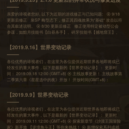
C16-11~C16-20 ⦿ 幻境试炼免费英雄更新 1. 免费角色：雷萨、
书【撼地窟王】、扬波技能书【真人】、刃技能书【迷彩先
璃(粉红色小怪兽)、芙蕾莉卡 可使用期间：09/23 05:00~09/30
锋】、安洁莉亚技能书【破晓之公主】、实验体技能书【超载模
亲爱的谛视者您好, 以下为近期的游戏修正与已知问题: ⦿ 9/18
05:00 (GMT+8) 2. 免费角色：荷丝缇雅(絮语花音)、黯月、雷尔
组】，可能导致关卡无法结算的异常问题。 ⦿ 8/29 更新后修正
更新后修正 泉SP 晦型态下，修正其四魂效果为"基础" 攻击以符
夫 可使用期间：09/30 05:00~10/07 05:00 (GMT+8) 预计下次更
修正携带本次更新后新增的探索物品，可能在结算后消失的异常
合其叙述说明。 ⦿ 8/30 更新后修正 修正使用特定被动型公会
新时间： 2019.10.02 12:00 (GMT+8)
问题。系统将会调查受影响的玩家，并于一周内进行损失道具的
参谋，如黯月技能书【白昼杀手】、碎牙技能书【撼地窟王】、
补发。 ⦿ 8/28 更新后已知问题 进入部分挑战或探索关卡时，
扬波技能书【真人】、刃技能书【迷彩先锋】、安洁莉亚技能书
可能需要更长的loading 时间。 部分关卡像是C15-8, C16-2,
【破晓之公主】、实验体技能书【超载模组】，可能导致关卡无
C16-10, 玛莉亚的旅程绝级关卡，可能会在Android 装置发生战
【2019.9.16】世界变动记录
法结算的异常问题。 ⦿ 8/29 更新后修正 修正携带本次更新后
斗后无法正常结算问题。 部分角色像雪莉、罗杰技能书与丽莎技
新增的探索物品，可能在结算后消失的异常问题。系统将会调查
能书可能会在Android 装置发生出战异常问题，暂时无法使用。
各位优秀的谛视者们，在这里为各位提供近期世界各地即将或已
受影响的玩家，并于一周内进行损失道具的补发。 ⦿ 8/28 更新
⦿ 8/21 更新后修正 修正挑战关卡《英雄内战(二)》新关卡数值
经发生的重大事件，以下是最新的【世界变动记录】： 更新时
后已知问题 进入部分挑战或探索关卡时，可能需要更长的
修正玛莉亚专属故事活动关卡异常 ⦿ 8/15 17:00 更新后修正 修
间： 2019.09.18 12:00 (GMT+8) ⦿ 主线故事更新！ 主线故事第
loading 时间。 部分关卡像是C15-8, C16-2, C16-10, 玛莉亚的旅
正娜雅MZ 被动技能异常问题 ⦿ 补充8/14 更新后修正 调整本周
二季第六章《星星选中的夜》开放！ 开放时间(GMT+8)：
程绝级关卡，可能会在Android 装置发生战斗后无法正常结算问
幻境试炼宝箱叙述为只对"攻击效果" 增加50% 以符合其技能效果
2019.9.18 12:00 ⦿ 幻境试炼免费英雄更新 1. 免费角色：黯月
题。 部分角色像雪莉、罗杰技能书与丽莎技能书可能会在
修正本周幻境试炼宝箱可对多段攻击与全体攻击有效 ⦿ 8/14 更
SP、雪莉、夏洛克(富可敌国) 可使用期间：09/16 05:00~09/23
Android 装置发生出战异常问题，暂时无法使用。 ⦿ 8/21 更新
【2019.9.9】世界变动记录
新后修正 修正R3-L 关卡异常。 修正璃与璃技能书的随机攻击
05:00 (GMT+8) 2. 免费角色：雷萨、璃(粉红色小怪兽)、芙蕾莉
后修正 修正挑战关卡《英雄内战(二)》新关卡数值 修正玛莉亚
将不再会击中已死亡敌人。 修正法蒂玛N 阶与R 阶参谋技的发动
卡 可使用期间：09/23 05:00~09/30 05:00 (GMT+8) ⦿ 契约构
专属故事活动关卡异常 ⦿ 8/15 17:00 更新后修正 修正娜雅MZ
时机。 修正娜雅MZ 参谋效果，修正后，娜雅MZ 参谋技只对我
各位优秀的谛视者们，在这里为各位提供近期世界各地即将或已
筑更新 开放时间(GMT+8)： 2019.09.18 12:00~2019.10.30
被动技能异常问题 ⦿ 补充8/14 更新后修正 调整本周幻境试炼
方队伍前排有效。 ⦿ 7/31 更新后修正 修正猫眼SP 四魂叙述
经发生的重大事件，以下是最新的【世界变动记录】： 更新时
05:00 【共鸣三阶】(消耗50起源魂石) 荷丝缇雅SP、安洁莉亚
宝箱叙述为只对"攻击效果" 增加50% 以符合其技能效果 修正本
修正周二幻境试炼【 为生存而挣扎】敌人数值 修正探索关卡中饱
间： 2019.09.11 12:00 (GMT+8) ⦿ 探索新章节《沙漠王国冒险
SP、猫眼SP、纳杰尔SP 【共鸣二阶】(消耗20起源魂石) 蠢熊
周幻境试炼宝箱可对多段攻击与全体攻击有效 ⦿ 8/14 更新后修
食度与精神值的加乘效果 调整莫里斯被动技能在魂册显示的叙述
家》新开放 【逆境角斗王】等你来挑战！ ⦿ 新增探索系列成就
勇士、雪莉、希欧、泉 【共鸣一阶】(消耗5起源魂石) 扬波、碎
正 修正R3-L 关卡异常。 修正璃与璃技能书的随机攻击将不再