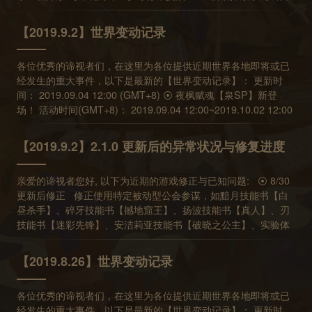
与战斗内一致，只调整叙述用词，不影响技能效果 修正洛的参谋
任务 ⦿ 幻境试炼免费英雄更新 1. 免费角色：泉SP、海德、法蒂
牙 起源赋魂同步更新，同时契约构筑中当期角色机率提升。 预计
会击中已死亡敌人。 修正法蒂玛N 阶与R 阶参谋技的发动时机。
技搭配全体攻击技能发动时，可能会导致攻击多个敌人伤害数值
玛(闪枫赤雷) 可使用期间：09/09 05:00~09/16 05:00 (GMT+8)
下次更新时间： 2019.09.25 12:00 (GMT+8)
修正娜雅MZ 参谋效果，修正后，娜雅MZ 参谋技只对我方队伍前
【2019.9.2】世界变动记录
异常累加问题。 [修正] 金位安洁莉亚MZ 搭配黑位荷斯缇雅SP
2. 免费角色：黯月SP、雪莉、夏洛克(富可敌国) 可使用期间：
排有效。 ⦿ 7/31 更新后修正 修正猫眼SP 四魂叙述 修正周二
时，在荷斯缇雅SP 气泡叠到四颗时，会导致安洁莉亚MZ 被动技
09/16 05:00~09/23 05:00 (GMT+8) ⦿ 契约构筑更新预告 开放
幻境试炼【 为生存而挣扎】敌人数值 修正探索关卡中饱食度与精
能发动异常。 [修正] 安洁莉亚MZ 一魂技能可能会异常触发刃
各位优秀的谛视者们，在这里为各位提供近期世界各地即将或已
时间(GMT+8)： 2019.09.18 12:00~2019.10.30 05:00 【共鸣三
神值的加乘效果 调整莫里斯被动技能在魂册显示的叙述与战斗内
【迷彩先锋】技能书被动技能 [修正] 希欧MZ 参谋技能与被动技
经发生的重大事件，以下是最新的【世界变动记录】： 更新时
阶】(消耗50起源魂石) 荷丝缇雅SP、安洁莉亚SP、猫眼SP、纳
一致，只调整叙述用词，不影响技能效果 修正洛的参谋技搭配全
能效果与叙述不一致，修正后，会将技能效果修改为与叙述一致
间： 2019.09.04 12:00 (GMT+8) ⦿ 夜枫赋魂【泉SP】新登
杰尔SP 【共鸣二阶】(消耗20起源魂石) 蠢熊勇士、雪莉、希
体攻击技能发动时，可能会导致攻击多个敌人伤害数值异常累加
[修正] 璃【粉红色小怪兽】技能书二魂与四魂技能异常，发动技
场！ 活动时间(GMT+8)： 2019.09.04 12:00~2019.10.02 12:00
欧、泉 【共鸣一阶】(消耗5起源魂石) 扬波、碎牙 预计下次更新
问题。 [修正] 金位安洁莉亚MZ 搭配黑位荷斯缇雅SP 时，在荷
能丢出红蛋之后可能导致后续伤害不受易伤效果加乘，此为异常
共鸣三阶【泉SP、夏尔SP】出现！ 【莫里斯、奥斯塔】共鸣二
时间： 2019.09.18 12:00 (GMT+8)
斯缇雅SP 气泡叠到四颗时，会导致安洁莉亚MZ 被动技能发动异
状况。 [修正] 周一幻境试炼【高级】第三波和第四波战斗时，敌
阶及共鸣一阶的获得机率提升！ ※ 进行十连赋魂时将额外获得1
【2019.9.2】2.1.0 更新后的异常状况与修复进度
常。 [修正] 安洁莉亚MZ 一魂技能可能会异常触发刃【迷彩先
人反击异常。 ⦿ 7/26 已知问题 雪尔森与法蒂玛参谋技能发动
个起源魂石，但不会提高赋魂机率 ※ 获得夏尔SP时，不会重置泉
锋】技能书被动技能 [修正] 希欧MZ 参谋技能与被动技能效果与
时机异常，修正后，将会影响以下目前技能的发动顺序: 修正后，
SP的保底次数计算，反之亦然 ⦿《满月奇案搜查线》中秋特别
叙述不一致，修正后，会将技能效果修改为与叙述一致 [修正] 璃
雪尔森的参谋技能发动时机将优先于周一幻境试炼关卡中的符文
亲爱的谛视者您好, 以下为近期的游戏修正与已知问题: ⦿ 8/30
活动开放！ 活动时间(GMT+8)： 2019.09.04 12:00~2019.09.25
【粉红色小怪兽】技能书二魂与四魂技能异常，发动技能丢出红
石。 修正后，法蒂玛的参谋技能发动时机将优先于娜雅【星霜悍
更新后修正 修正使用特定被动型公会参谋，如黯月技能书【白
5:00 ⦿ 透晶石商品调整 在2019.09.04 12:00 (GMT+8) 之后，重
蛋之后可能导致后续伤害不受易伤效果加乘，此为异常状况。 [修
箭】技能书被动技能。 迪兰【至黑之盾】技能书、琉【蔓陀萝射
昼杀手】、碎牙技能书【撼地窟王】、扬波技能书【真人】、刃
新制作以下充值档位 【1000储值透晶石+1100赠与透晶石】售价
正] 周一幻境试炼【高级】第三波和第四波战斗时，敌人反击异
手】技能书、猫眼SP 和Deemo 被动技能发动时机异常，将修正
技能书【迷彩先锋】、安洁莉亚技能书【破晓之公主】、实验体
648 RMB 重置首次购买优惠：1000储值透晶石+2200赠与透晶
常。 ⦿ 7/26 已知问题 雪尔森与法蒂玛参谋技能发动时机异
为战斗开始时发动，修正后，战斗开始时的技能发动顺序将优先
技能书【超载模组】，可能导致关卡无法结算的异常问题。 ⦿
石 同时移除原付费商品： 【1000储值透晶石+1000赠与透晶
常，修正后，将会影响以下目前技能的发动顺序: 修正后，雪尔森
于我方回合开始时。 金位安洁莉亚MZ 搭配黑位荷斯缇雅SP
8/29 更新后修正 修正携带本次更新后新增的探索物品，可能在
石】 ⦿ 欢庆雷亚八周年，登入奖励活动 2019.09.04
【2019.8.26】世界变动记录
的参谋技能发动时机将优先于周一幻境试炼关卡中的符文石。 修
时，在荷斯缇雅SP 气泡叠到四颗时，会导致安洁莉亚MZ 被动技
结算后消失的异常问题。系统将会调查受影响的玩家，并于一周
12:00~2019.10.02 12:00 (GMT+8) 活动期间登入游戏的玩家，
正后，法蒂玛的参谋技能发动时机将优先于娜雅【星霜悍箭】技
能发动异常。 安洁莉亚MZ 一魂技能可能会异常触发刃【迷彩先
内进行损失道具的补发。 ⦿ 8/28 更新后已知问题 进入部分挑
会获得以下特别任务： 连续登入 5 日，奖励 500 透晶石 连续登
能书被动技能。 迪兰【至黑之盾】技能书、琉【蔓陀萝射手】技
各位优秀的谛视者们，在这里为各位提供近期世界各地即将或已
锋】技能书被动技能。 希欧MZ 参谋技能与被动技能效果与叙述
战或探索关卡时，可能需要更长的loading 时间。 部分关卡像是
入 10 日，奖励 1000 魂晶碎片 连续登入 15 日，奖励 500 透晶
能书、猫眼SP 和Deemo 被动技能发动时机异常，将修正为战斗
经发生的重大事件，以下是最新的【世界变动记录】： 更新时
不一致，修正后，会将技能效果修改为与叙述一致。 璃【粉红色