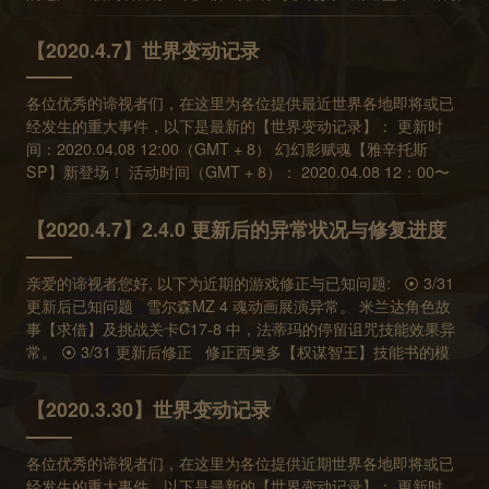
时间(GMT+8)： 2020.04.15 12:00~2020.05.13 05:00 ⦿ 万象物
位置異常。 修正【聖誕勇者大冒險】探索關卡內物品顯示異常。
语二周年人气角色票选活动开始！ 活动时间(GMT+8)：
修正二階蒂卡魂冊介紹顯示異常。 修正無法於魂冊內購買芙蕾莉
【2020.4.7】世界变动记录
2020.04.15 12:00~2020.05.20 11:59 《万象物语》迎来二周
卡技能書的異常。 修正探索關卡【沙漠市集】商人對話選項標題
年，两年来与谛视者们创造许多美好回忆，今年有大家喜爱的人
的價格顯示。 修正璃【粉紅色小怪獸】魂冊內參謀技敘述顯示異
各位优秀的谛视者们，在这里为各位提供最近世界各地即将或已
气角色票选，还有造型书投稿的票选活动，每次投票皆会获得对
常。 ⦿ 4/10 已知問題 本周末 (4/10) 探索限時任務因設定異常
经发生的重大事件，以下是最新的【世界变动记录】： 更新时
应的感谢信，还有小礼物！ 快点一起参加吧！ ※投票请经由推荐
導致開放兩個任務，將繼續保持開啟至時限結束。 ⦿ 4/9 更新後
间：2020.04.08 12:00（GMT + 8） 幻幻影赋魂【雅辛托斯
中的票选活动宣传图进入，详情请参考活动说明 ⦿ 二周年市集限
修正 修正部分頭像在遊戲未進行完整下載時顯示異常。 ⦿
SP】新登场！ 活动时间（GMT + 8）： 2020.04.08 12：00〜
时开放！ 限时贩卖【角色票选券】以及二周年限定特别商品！ 活
2.5.0 更新後修正 修正部分幣值(如港幣、加幣)於透晶石市集，
2020.05.06 12:00 共鸣三阶【雅辛托斯SP，苏菲SP】出现！捡
动时间(GMT+8)： 2020.04.15 12:00~2020.05.13 05:00 ⦿ 二周
價格在小數點以下可能無法完整顯示的異常。 修正一、二階瓊安
起活动进行中！ 【苏菲】共鸣二阶及共鸣一阶的获得机率提升！
年限定特别商品上架 【二周年纪念礼盒】售价 98 RMB 上架时间
2 魂技能敘述技能敘述為 「攻擊敵方指定角色後攻擊敵方隨機角
【2020.4.7】2.4.0 更新后的异常状况与修复进度
※进行十连赋魂时将额外获得1个起源魂石 系统探索系统内容调整
(GMT+8)： 2020.04.15 12:00~2020.06.17 5:00 储值透晶石
色」，以符合其實際效果。 調整素材的說明以符合目前遊戲內
探索系统部分素材堆叠上限调高。 探索系统内共鸣素材合成公式
x150、起源魂石x15、魂晶碎片x1000 ※期间限定特殊商品，将由
容。 [修正] iOS裝置在土耳其文系統語系下，可能導致遊戲資料
亲爱的谛视者您好, 以下为近期的游戏修正与已知问题: ⦿ 3/31
变更。 部分探索系统的内部消耗消耗量与作用变化：杂草，树
信件领取，活动期间仅能购买 2 次 【角色票选券(10张)】售价
讀取異常，無法繼續遊戲。 [修正] 荷絲緹雅參謀技可異常解除實
更新后已知问题 雪尔森MZ 4 魂动画展演异常。 米兰达角色故
枝，兽毛，兽皮，种子，粗布。 沙漠市集部分商品数量与数量调
25 RMB 上架时间(GMT+8)： 2020.04.15 12:00~2020.05.13
驗體的特殊狀態「癱瘓」。 ⦿ 3/31 更新後修正 [修正] 米蘭達角
事【求借】及挑战关卡C17-8 中，法蒂玛的停留诅咒技能效果异
整。 内容游戏内容调整 提高幻境免费英雄在高等关卡（Lv.60，
5:00 内含10张二周年角色人气票选活动使用的票券。 每张角色
色故事【求借】及挑戰關卡 C17-8 中，法蒂瑪的停留詛咒技能效
常。 ⦿ 3/31 更新后修正 修正西奥多【权谋智王】技能书的模
Lv.65）的加分。 米兰达技能名称变更：【翻天崩山河】变更为
票选券可进行【角色人气票选】投票一次，每投一票可获得20透
果異常。 ⦿ 2.4.0 更新後已知問題 由於伺服器會於每週一換日
组异常。 修正米兰达角色故事【汲古】在特定情况下，战斗中豹
【崩岳武莲】 公会成员列表的每周贡献度刷新时间，自
晶石奖励。 【角色人气票选】请经由游戏内宣传图进入投票活动
時結算上週貢獻值。若玩家於週一早上 5:00 ~ 6:00 (GMT+8) 之
族混混老大异常扣血的状况。 ⦿ 3/26 更新后修正 修正【寻宝
3/30（一）05:00刷新后，下次刷新时间为4/8（三）05:00，之后
页面进行投票。 ※期间限定特殊商品，将由信件领取，仅能购买
【2020.3.30】世界变动记录
間完成公會捐贈任務，可能導致貢獻值被計算為上週貢獻。問題
地图】商品说明，新增「透晶石x 5」以符合其实际内容。 ⦿
调整为每周三05:00（GMT + 8）刷新。 透晶石商店新手限定商
20次。 ※二周年投票活动将于5/20 12:00 (GMT+8) 结束。 ⦿ 幻
修正前，週一時建議玩家於早上 6:00 (GMT+8) 之後，再進行公
3/25 更新后已知问题 荷丝缇雅参谋技可异常解除实验体的特殊
品【万象之起源】于4/8暂时下架，待内容调整后择期上架。 契
境试炼免费加分英雄更新 免费角色：庞SP、莫里斯、雪莉、古
會捐贈任務。 雪爾森MZ 4 魂動畫展演異常。 關於更多遊戲內問
各位优秀的谛视者们，在这里为各位提供近期世界各地即将或已
状态「瘫痪」。 素材的说明将进行调整以符合实际游戏内容。 ⦿
约契约构筑更新 开放时间（GMT + 8）： 2020.04.08 12：00〜
鲁瓦德、PAFF、刃 可使用期间：4/16 05:00~4/22 05:00
題的回報與修正進度，歡迎玩家持續追蹤官網與遊戲內的最新訊
经发生的重大事件，以下是最新的【世界变动记录】： 更新时