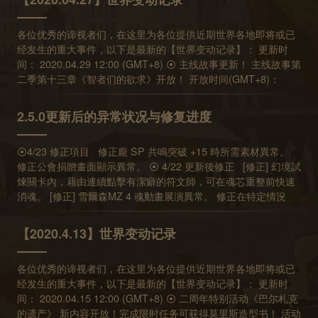
篇章【秘境宝库】将于 03.16 12:00~03.30 05:00 开放 在主要篇
希望广大玩家同我们一起共同维护一个公平和谐的游戏环境。
章收集“宝库通行许可”就能进入 Bonus 篇章【秘境宝库】取得特
【万象物语】运营团队
各位优秀的谛视者们，在这里为各位提供近期世界各地即将或已
别奖励！ 活动市集同步开放！ ⦿ 期间限定礼包 【真心相伴礼
经发生的重大事件，以下是最新的【世界变动记录】： 更新时
盒】 售价 128人民币 上架时间： 2022.03.02 12:00~2022.03.23
间： 2020.04.29 12:00 (GMT+8) ⦿ 主线故事更新！ 主线故事第
12:00 白色恋季限定！ 开启后可获得： 储值透晶石x200、记忆
二季第十三章《智者们的欲求》开放！ 开放时间(GMT+8)：
之珠x8、魂晶碎片x1000、魂能x300000 ※购买后将由信件领
2020.04.29 12:00 ⦿ 幻境试炼免费加分英雄更新 免费角色：迪
取，仅能购买 2 次 ⦿ 技能组强化开放角色追加！ 在角色的共鸣
兰SP、夏尔、荷丝缇雅SP、夏洛克、琉SP、璃 可使用期间：
突破等级达到+5及+10之后，可以进行技能组强化，来提升技能
2.5.0更新后的异常状况与修复进度
4/30 05:00~5/6 05:00 (GMT+8) ※ 以上免费英雄的所有技能组皆
组的技能伤害数值或者技能性能。 以下为新开放的可强化角色技
可免费使用并获得加分。 ⦿ 游戏内容调整 幻境试炼加分英雄加
能组： 璃(粉红色小怪兽)、夏尔(渊博之权威) ⦿ 幻境试炼免费加
⦿4/23 修正項目 修正龐 SP 共鳴突破 +15 時所需素材異常。
分级距由 200-250-300 调降为 200 -225 -250 (4/30 05:00
分英雄更新 免费角色：琉SP、雪莉SP、雪尔森 可使用期间：
修正公會捐贈畫面顯示異常。 ⦿ 4/22 更新後修正 [修正] 幻境試
(GMT+8) 开始套用) 预计下次更新时间： 2020.05.06 12:00
03.03 05:00~03.09 05:00 预计下次更新时间： 2022.3.9 12:00
煉關卡內，藉由連續點擊有潔癖的符文師，可在魂芯重整前快速
(GMT+8)
消魂。 [修正] 雪爾森MZ 4 魂動畫展演異常。 修正在特定情況
下，夏洛克模組特效顯示異常。 ⦿ 4/18 修正項目 在活動關卡
【靜謐庭園】中，修正特定狀況下，分解符文導致的異常。 ⦿ 預
【2020.4.13】世界变动记录
計 4/22 修正項目 幻境試煉關卡內，修正藉由連續點擊有潔癖的
符文師，可在魂芯重整前快速消魂。 ⦿ 4/15 更新後已知問題
各位优秀的谛视者们，在这里为各位提供近期世界各地即将或已
幻境關卡【蹦跳菇一家親】及【太陽的符文石】在特定情況下可
经发生的重大事件，以下是最新的【世界变动记录】： 更新时
能發生關卡異常無法繼續遊戲的異常狀況。 周一結晶關卡幻級在
间： 2020.04.15 12:00 (GMT+8) ⦿ 二周年特别活动《巴尔札克
特定情況下可能發生關卡異常無法繼續遊戲的異常狀況。 ⦿ 4/15
的遗产》 新内容开放！完成限时任务可获得莫里斯造型书！ 活动
更新後修正 修正探索關卡【晴空奇談】在特定情況下場景互動