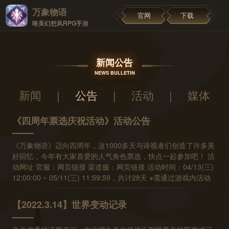
万象物语
官网
下载
唯美幻想风RPG手游
新闻公告
NEWS BULLETIN
新闻
|
公告
|
活动
|
媒体
《四周年票选庆祝活动》活动公告
《万象物语》迈向四周年，这1000多天与谛视者们创造了许多美
好回忆，今年有大家喜爱的人气角色票选，快点一起参加吧！ 活
动网址 官服：网页链接 渠道服：网页链接 活动时间：04/13(三)
12:00:00 ~ 05/11(三) 11:59:59，共计28天 ※需通过游戏内活动
公告图示点击进入才可以进行投票哦！
【2022.3.14】世界变动记录