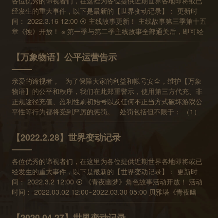
各位优秀的谛视者们，在这裡为各位提供近期世界各地即将或已
经发生的重大事件，以下是最新的【世界变动记录】： 更新时
间： 2022.3.16 12:00 ⦿ 主线故事更新！ 主线故事第三季第十五
章《蚀》开放！ ※ 第一季与第二季主线故事全部通关后，即可经
由主线关卡列表左下角“选择故事”按钮进入第三季故事。 ⦿ 期间
限定礼包 【千胜宝箱】 售价163元 上架时间： 2022.03.16
【万象物语】公平运营告示
12:00~2022.03.30 12:00 春分特别商品限时特惠！ 开启后可获
得： 储值透晶石x250、魂光粉尘x150、起源魂石x8、战场入场
亲爱的谛视者， 为了保障大家的利益和帐号安全，维护【万象
券x15 ※购买后将由信件领取，仅能购买 1 次 ⦿ 幻境试炼免费加
物语】的公平和秩序，我们在此郑重警示，使用第三方代充、非
分英雄更新 免费角色：璃MZ、荷丝缇雅SP、西奥多 可使用期
正规途径充值、盈利性刷初始号以及任何不正当方式破坏游戏公
间：03.17 05:00~03.23 05:00 ⦿ 游戏内容更新 艾斯角色故事开
平性等行为都将受到严厉的惩罚。 处罚包括但不限于： （1）
放 预计下次更新时间： 2022.3.23 12:00
扣除透晶石； （2）收回充值获得的游戏物品&角色； （3）暂
时、永久封号等处理； （4）因非正规途径充值未到帐的问题，
【2022.2.28】世界变动记录
不予补偿。 非正规途径充值风险极高： （1）非正规途径充值
没有官方安全保障，很多不良商家居心叵测，盗取玩家账号谋取
各位优秀的谛视者们，在这里为各位提供近期世界各地即将或已
非法之财； （2）非正规途径充值多有诈骗，有很多玩家反应充
经发生的重大事件，以下是最新的【世界变动记录】： 更新时
值后遭遇帐号被盗； （3）非正规途径充值资金来源不明，给玩
间： 2022.3.2 12:00 ⦿ 《青夜幽梦》角色故事活动开放！ 活动
家带来的未知风险无法预知； （4）非正规途径充值可能会窃取
时间： 2022.03.02 12:00~2022.03.30 05:00 贝雅塔《青夜幽
玩家您的帐号数据，威胁帐号安全，并且破坏游戏平衡。 我们
梦》角色故事活动开放！ 活动将分为两阶段进行！ 第一阶段：主
一直致力于为大家提供精彩的游戏，保证公平的游戏秩序，保障
要篇章开放时间为 03.02 12:00~03.23 05:00 第二阶段：Bonus
大家的游戏资产安全。在不断完善游戏品质的同时，我们也衷心
【2020.04.27】世界变动记录